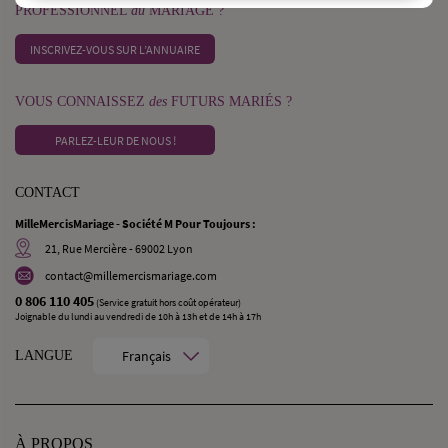
PROFESSIONNEL
du
MARIAGE ?
INSCRIVEZ-VOUS SUR L’ANNUAIRE
VOUS CONNAISSEZ
des
FUTURS MARIÉS ?
PARLEZ-LEUR DE NOUS !
CONTACT
MilleMercisMariage - Société M Pour Toujours :
21, Rue Mercière - 69002 Lyon
contact@millemercismariage.com
0 806 110 405
(Service gratuit hors coût opérateur)
Joignable du lundi au vendredi de 10h à 13h et de 14h à 17h
Français
LANGUE
À PROPOS