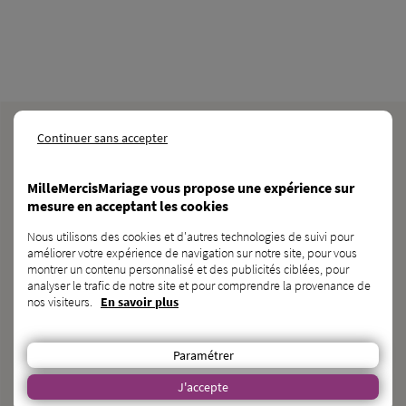
MilleMercisMariage est la liste de mariage la moins chère du marché,
Continuer sans accepter
qui fonctionne comme une cagnotte de mariage . Vous allez vous
marier ? Réalisez votre site de mariage entièrement personnalisé.
Service clients gratuit. Service de paiement assuré par Lemon Way,
MilleMercisMariage vous propose une expérience sur
établissement de paiement agréé par l’ACPR sous le numéro 16568.
mesure en acceptant les cookies
Nous utilisons des cookies et d'autres technologies de suivi pour
NOS RÉSEAUX SOCIAUX
améliorer votre expérience de navigation sur notre site, pour vous
montrer un contenu personnalisé et des publicités ciblées, pour
analyser le trafic de notre site et pour comprendre la provenance de
nos visiteurs.
En savoir plus
BESOIN
d’une
CAGNOTTE GÉNÉRALISTE ?
Paramétrer
DÉCOUVRIR KAGNOTTE.COM
J'accepte