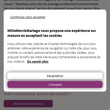
marier ? Réalisez votre site de mariage entièrement personnalisé.
Service clients gratuit. Service de paiement assuré par Lemon Way,
établissement de paiement agréé par l’ACPR sous le numéro 16568.
Continuer sans accepter
NOS RÉSEAUX SOCIAUX
MilleMercisMariage vous propose une expérience sur
mesure en acceptant les cookies
Nous utilisons des cookies et d'autres technologies de suivi pour
améliorer votre expérience de navigation sur notre site, pour vous
BESOIN
d’une
CAGNOTTE GÉNÉRALISTE ?
montrer un contenu personnalisé et des publicités ciblées, pour
analyser le trafic de notre site et pour comprendre la provenance de
DÉCOUVRIR KAGNOTTE.COM
nos visiteurs.
En savoir plus
PROFESSIONNEL
du
MARIAGE ?
Paramétrer
INSCRIVEZ-VOUS SUR L’ANNUAIRE
J'accepte
VOUS CONNAISSEZ
des
FUTURS MARIÉS ?
PARLEZ-LEUR DE NOUS !