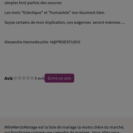
simples font parfois des oeuvres
Les mots "Eclectique" et "humaniste" me résument bien.
Soyez certains de mon implication, vos exigences seront miennes….
Alexandre Hannedouche- H@PRODSTUDIO
Avis
0 avis
Écrire un avis
MilleMercisMariage est la liste de mariage la moins chère du marché,
qui fonctionne comme une cagnotte de mariage . Vous allez vous