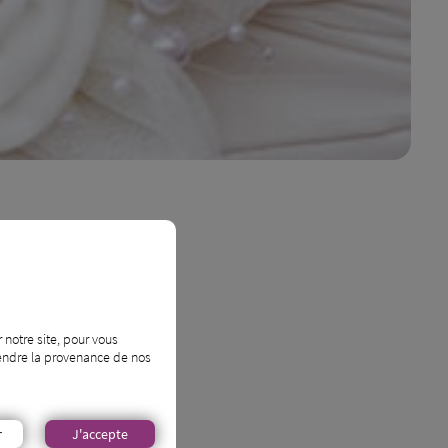
lus ?
 notre site, pour vous
prendre la provenance de nos
r
J'accepte