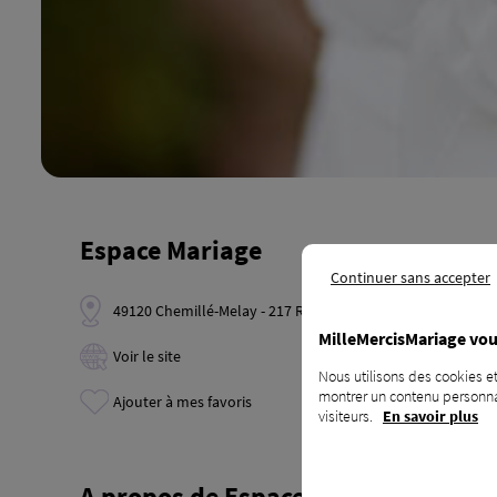
Espace Mariage
Continuer sans accepter
49120 Chemillé-Melay‎ - 217 Rue Nationale
MilleMercisMariage vou
Voir le site
Nous utilisons des cookies et
montrer un contenu personnal
Ajouter à mes favoris
visiteurs.
En savoir plus
A propos de Espace Mariage