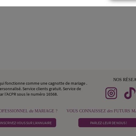
NOS RÉSE
, qui fonctionne comme une cagnotte de mariage .
rsonnalisé. Service clients gratuit. Service de
ar l’ACPR sous le numéro 16568.
OFESSIONNEL
du
MARIAGE ?
VOUS CONNAISSEZ
des
FUTURS MA
INSCRIVEZ-VOUS SUR L’ANNUAIRE
PARLEZ-LEUR DE NOUS !