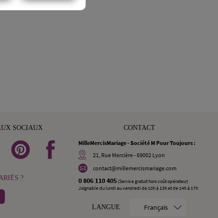
AUX SOCIAUX
CONTACT
MilleMercisMariage - Société M Pour Toujours :
21, Rue Mercière - 69002 Lyon
contact@millemercismariage.com
RIÉS ?
0 806 110 405
(Service gratuit hors coût opérateur)
Joignable du lundi au vendredi de 10h à 13h et de 14h à 17h
Français
LANGUE