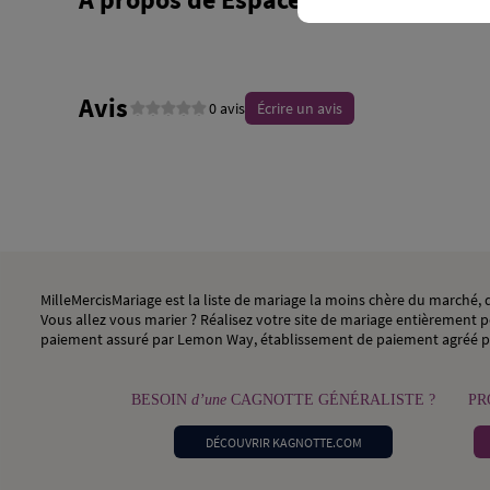
Avis
0 avis
Écrire un avis
MilleMercisMariage est la liste de mariage la moins chère du marché
Vous allez vous marier ? Réalisez votre site de mariage entièrement pe
paiement assuré par Lemon Way, établissement de paiement agréé p
BESOIN
d’une
CAGNOTTE GÉNÉRALISTE ?
PR
DÉCOUVRIR KAGNOTTE.COM