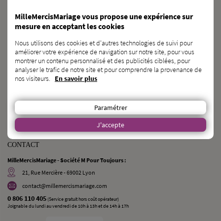
BESOIN
d’une
CAGNOTTE GÉNÉRALISTE ?
MilleMercisMariage vous propose une expérience sur
mesure en acceptant les cookies
DÉCOUVRIR KAGNOTTE.COM
Nous utilisons des cookies et d'autres technologies de suivi pour
améliorer votre expérience de navigation sur notre site, pour vous
PROFESSIONNEL
du
MARIAGE ?
montrer un contenu personnalisé et des publicités ciblées, pour
analyser le trafic de notre site et pour comprendre la provenance de
INSCRIVEZ-VOUS SUR L’ANNUAIRE
nos visiteurs.
En savoir plus
VOUS CONNAISSEZ
des
FUTURS MARIÉS ?
Paramétrer
PARLEZ-LEUR DE NOUS !
J'accepte
CONTACT
MilleMercisMariage - Société M Pour Toujours :
21, Rue Mercière - 69002 Lyon
contact@millemercismariage.com
0 806 110 405
(Service gratuit hors coût opérateur)
Joignable du lundi au vendredi de 10h à 13h et de 14h à 17h