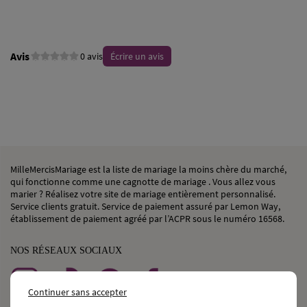
Avis
0 avis
Écrire un avis
MilleMercisMariage est la liste de mariage la moins chère du marché,
qui fonctionne comme une cagnotte de mariage . Vous allez vous
marier ? Réalisez votre site de mariage entièrement personnalisé.
Service clients gratuit. Service de paiement assuré par Lemon Way,
établissement de paiement agréé par l’ACPR sous le numéro 16568.
NOS RÉSEAUX SOCIAUX
Continuer sans accepter