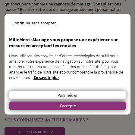
qui fonctionne comme une cagnotte de mariage . Vous allez vous
marier ? Réalisez votre site de mariage entièrement personnalisé.
Service clients gratuit. Service de paiement assuré par Lemon Way,
établissement de paiement agréé par l’ACPR sous le numéro 16568.
Continuer sans accepter
NOS RÉSEAUX SOCIAUX
MilleMercisMariage vous propose une expérience sur
mesure en acceptant les cookies
Nous utilisons des cookies et d'autres technologies de suivi pour
améliorer votre expérience de navigation sur notre site, pour vous
BESOIN
d’une
CAGNOTTE GÉNÉRALISTE ?
montrer un contenu personnalisé et des publicités ciblées, pour
analyser le trafic de notre site et pour comprendre la provenance de
DÉCOUVRIR KAGNOTTE.COM
nos visiteurs.
En savoir plus
PROFESSIONNEL
du
MARIAGE ?
Paramétrer
INSCRIVEZ-VOUS SUR L’ANNUAIRE
J'accepte
VOUS CONNAISSEZ
des
FUTURS MARIÉS ?
PARLEZ-LEUR DE NOUS !