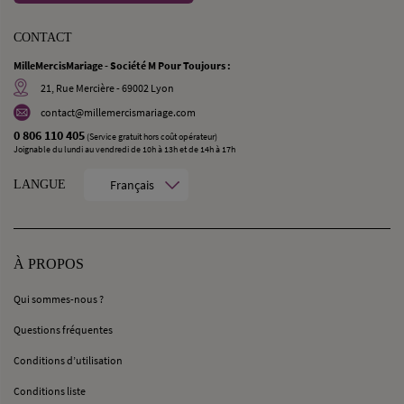
CONTACT
MilleMercisMariage - Société M Pour Toujours :
21, Rue Mercière - 69002 Lyon
contact@millemercismariage.com
0 806 110 405
(Service gratuit hors coût opérateur)
Joignable du lundi au vendredi de 10h à 13h et de 14h à 17h
Français
LANGUE
À PROPOS
Qui sommes-nous ?
Questions fréquentes
Conditions d’utilisation
Conditions liste