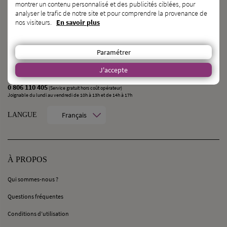
montrer un contenu personnalisé et des publicités ciblées, pour
PARLEZ-LEUR DE NOUS !
analyser le trafic de notre site et pour comprendre la provenance de
nos visiteurs.
En savoir plus
CONTACT
MilleMercisMariage - Société M Pour Toujours :
Paramétrer
21, Rue Mercière - 69002 Lyon
J'accepte
contact@millemercismariage.com
0 806 110 405
(Service gratuit hors coût opérateur)
Joignable du lundi au vendredi de 10h à 13h et de 14h à 17h
Français
LANGUE
À PROPOS
Qui sommes-nous ?
Questions fréquentes
Conditions d’utilisation