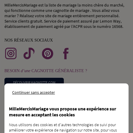
MilleMercisMariage est la liste de mariage la moins chère du marché,
qui fonctionne comme une cagnotte de mariage . Vous allez vous
marier ? Réalisez votre site de mariage entièrement personnalisé.
Service clients gratuit. Service de paiement assuré par Lemon Way,
établissement de paiement agréé par l’ACPR sous le numéro 16568.
NOS RÉSEAUX SOCIAUX
BESOIN
d’une
CAGNOTTE GÉNÉRALISTE ?
DÉCOUVRIR KAGNOTTE.COM
Continuer sans accepter
PROFESSIONNEL
du
MARIAGE ?
MilleMercisMariage vous propose une expérience sur
INSCRIVEZ-VOUS SUR L’ANNUAIRE
mesure en acceptant les cookies
Nous utilisons des cookies et d'autres technologies de suivi pour
VOUS CONNAISSEZ
des
FUTURS MARIÉS ?
améliorer votre expérience de navigation sur notre site, pour vous