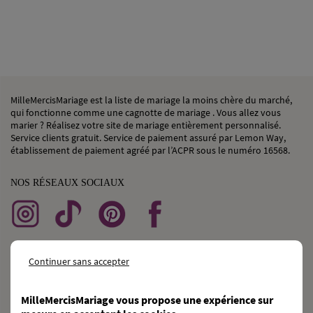
MilleMercisMariage est la liste de mariage la moins chère du marché,
qui fonctionne comme une cagnotte de mariage . Vous allez vous
marier ? Réalisez votre site de mariage entièrement personnalisé.
Service clients gratuit. Service de paiement assuré par Lemon Way,
établissement de paiement agréé par l’ACPR sous le numéro 16568.
NOS RÉSEAUX SOCIAUX
BESOIN
d’une
CAGNOTTE GÉNÉRALISTE ?
Continuer sans accepter
DÉCOUVRIR KAGNOTTE.COM
MilleMercisMariage vous propose une expérience sur