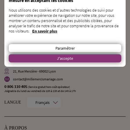
mesure en acceptant les cookies
PROFESSIONNEL
du
MARIAGE ?
Nous utilisons des cookies et d'autres technologies de suivi pour
INSCRIVEZ-VOUS SUR L’ANNUAIRE
améliorer votre expérience de navigation sur notre site, pour vous
montrer un contenu personnalisé et des publicités ciblées, pour
analyser le trafic de notre site et pour comprendre la provenance de
VOUS CONNAISSEZ
des
FUTURS MARIÉS ?
nos visiteurs.
En savoir plus
PARLEZ-LEUR DE NOUS !
Paramétrer
CONTACT
J'accepte
MilleMercisMariage - Société M Pour Toujours :
21, Rue Mercière - 69002 Lyon
contact@millemercismariage.com
0 806 110 405
(Service gratuit hors coût opérateur)
Joignable du lundi au vendredi de 10h à 13h et de 14h à 17h
Français
LANGUE
À PROPOS