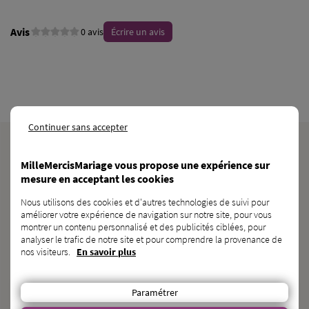
Avis
0 avis
Écrire un avis
Continuer sans accepter
MilleMercisMariage est la liste de mariage la moins chère du marché,
qui fonctionne comme une cagnotte de mariage . Vous allez vous
MilleMercisMariage vous propose une expérience sur
marier ? Réalisez votre site de mariage entièrement personnalisé.
mesure en acceptant les cookies
Service clients gratuit. Service de paiement assuré par Lemon Way,
établissement de paiement agréé par l’ACPR sous le numéro 16568.
Nous utilisons des cookies et d'autres technologies de suivi pour
améliorer votre expérience de navigation sur notre site, pour vous
montrer un contenu personnalisé et des publicités ciblées, pour
NOS RÉSEAUX SOCIAUX
analyser le trafic de notre site et pour comprendre la provenance de
nos visiteurs.
En savoir plus
Paramétrer
BESOIN
d’une
CAGNOTTE GÉNÉRALISTE ?