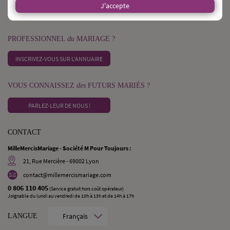
J'accepte
DÉCOUVRIR KAGNOTTE.COM
PROFESSIONNEL
du
MARIAGE ?
INSCRIVEZ-VOUS SUR L’ANNUAIRE
VOUS CONNAISSEZ
des
FUTURS MARIÉS ?
PARLEZ-LEUR DE NOUS !
CONTACT
MilleMercisMariage - Société M Pour Toujours :
21, Rue Mercière - 69002 Lyon
contact@millemercismariage.com
0 806 110 405
(Service gratuit hors coût opérateur)
Joignable du lundi au vendredi de 10h à 13h et de 14h à 17h
Français
LANGUE