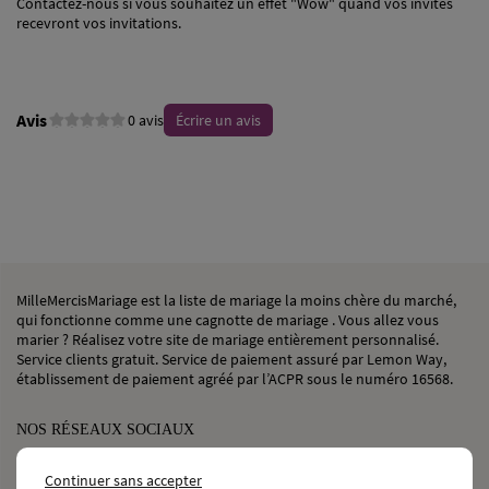
Contactez-nous si vous souhaitez un effet "Wow" quand vos invités
recevront vos invitations.
Avis
0 avis
Écrire un avis
MilleMercisMariage est la liste de mariage la moins chère du marché,
qui fonctionne comme une cagnotte de mariage . Vous allez vous
marier ? Réalisez votre site de mariage entièrement personnalisé.
Service clients gratuit. Service de paiement assuré par Lemon Way,
établissement de paiement agréé par l’ACPR sous le numéro 16568.
NOS RÉSEAUX SOCIAUX
Continuer sans accepter