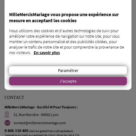
MilleMercisMariage vous propose une expérience sur
BESOIN
d’une
CAGNOTTE GÉNÉRALISTE ?
mesure en acceptant les cookies
DÉCOUVRIR KAGNOTTE.COM
Nous utilisons des cookies et d'autres technologies de suivi pour
améliorer votre expérience de navigation sur notre site, pour vous
montrer un contenu personnalisé et des publicités ciblées, pour
PROFESSIONNEL
du
MARIAGE ?
analyser le trafic de notre site et pour comprendre la provenance de
nos visiteurs.
En savoir plus
INSCRIVEZ-VOUS SUR L’ANNUAIRE
VOUS CONNAISSEZ
des
FUTURS MARIÉS ?
Paramétrer
J'accepte
PARLEZ-LEUR DE NOUS !
CONTACT
MilleMercisMariage - Société M Pour Toujours :
21, Rue Mercière - 69002 Lyon
contact@millemercismariage.com
0 806 110 405
(Service gratuit hors coût opérateur)
Joignable du lundi au vendredi de 10h à 13h et de 14h à 17h