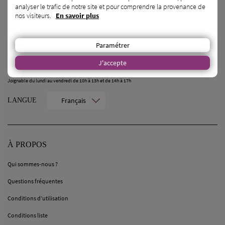
analyser le trafic de notre site et pour comprendre la provenance de
nos visiteurs.
En savoir plus
CONTACT
MilleMercisMariage - Société M Pour Toujours :
Paramétrer
21, Rue Mercière - 69002 Lyon
contact@millemercismariage.com
J'accepte
0 806 110 405
(Service gratuit hors coût opérateur)
Joignable du lundi au vendredi de 10h à 13h et de 14h à 17h
Français
LANGUE
À PROPOS
Qui sommes-nous ?
Questions fréquentes
Conditions d’utilisation
Conditions liste