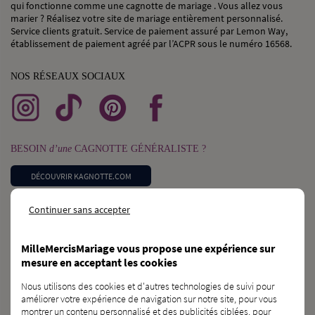
qui fonctionne comme une cagnotte de mariage . Vous allez vous
marier ? Réalisez votre site de mariage entièrement personnalisé.
Service clients gratuit. Service de paiement assuré par Lemon Way,
établissement de paiement agréé par l’ACPR sous le numéro 16568.
NOS RÉSEAUX SOCIAUX
BESOIN
d’une
CAGNOTTE GÉNÉRALISTE ?
DÉCOUVRIR KAGNOTTE.COM
Continuer sans accepter
PROFESSIONNEL
du
MARIAGE ?
INSCRIVEZ-VOUS SUR L’ANNUAIRE
MilleMercisMariage vous propose une expérience sur
mesure en acceptant les cookies
VOUS CONNAISSEZ
des
FUTURS MARIÉS ?
Nous utilisons des cookies et d'autres technologies de suivi pour
améliorer votre expérience de navigation sur notre site, pour vous
PARLEZ-LEUR DE NOUS !
montrer un contenu personnalisé et des publicités ciblées, pour