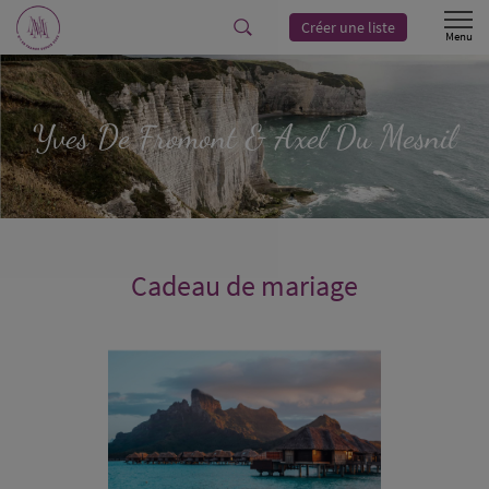
Créer une liste
Yves
De Fromont
& Axel
Du Mesnil
Cadeau de mariage