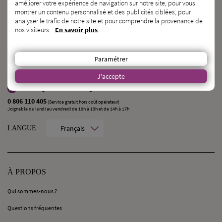
améliorer votre expérience de navigation sur notre site, pour vous
VOUS CONNAISSEZ
des
FUTURS MARIÉS ?
montrer un contenu personnalisé et des publicités ciblées, pour
analyser le trafic de notre site et pour comprendre la provenance de
PARLEZ-LEUR DE NOUS !
nos visiteurs.
En savoir plus
CONTACT
Paramétrer
MilleMercisMariage - Société M Pour Toujours :
21, Rue Mercière - 69002 Lyon
J'accepte
contact@millemercismariage.com
0 806 110 405
(Service gratuit hors coût opérateur)
Joignable du lundi au vendredi de 10h à 13h et de 14h à 17h
Français
LANGUE
À PROPOS
Qui sommes-nous ?
Questions fréquentes