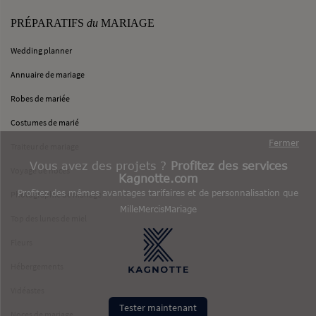
PRÉPARATIFS
du
MARIAGE
Wedding planner
Annuaire de mariage
Robes de mariée
Costumes de marié
Fermer
Traiteur de mariage
Vous avez des projets ?
Profitez des services
Voyage de noces
Kagnotte.com
Profitez des mêmes avantages tarifaires et de personnalisation que
Photographie de mariage
MilleMercisMariage
Top des lunes de miel
Fleurs
Hébergements
Vidéastes
Tester maintenant
Noces de mariage