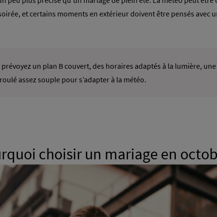
n peu plus précise qu’un mariage de plein été. La météo peut être c
soirée, et certains moments en extérieur doivent être pensés avec un
prévoyez un plan B couvert, des horaires adaptés à la lumière, une
éroulé assez souple pour s’adapter à la météo.
rquoi choisir un mariage en octob