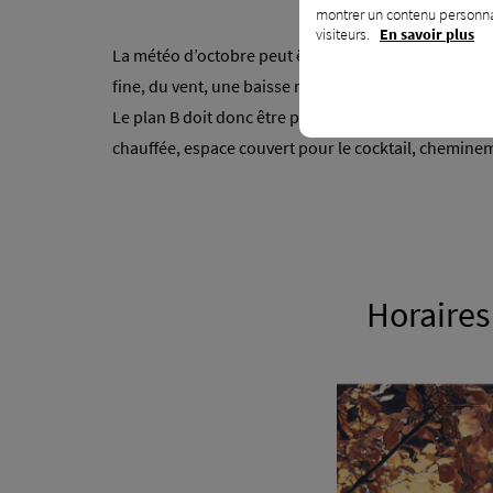
montrer un contenu personnal
visiteurs.
En savoir plus
La météo d’octobre peut être magnifique, mais elle 
fine, du vent, une baisse rapide des températures o
Le plan B doit donc être prévu dès le départ. Il ne d
chauffée, espace couvert pour le cocktail, cheminem
Horaires