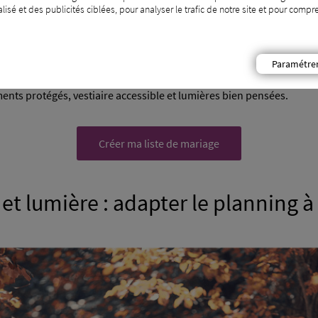
isé et des publicités ciblées, pour analyser le trafic de notre site et pour com
reste moins prévisible qu’en plein été. Selon les régions, vous pou
u une soirée nettement plus fraîche.
Paramétre
oit pas ressembler à une solution de secours triste, mais à une vraie 
ents protégés, vestiaire accessible et lumières bien pensées.
Créer ma liste de mariage
 et lumière : adapter le planning à 