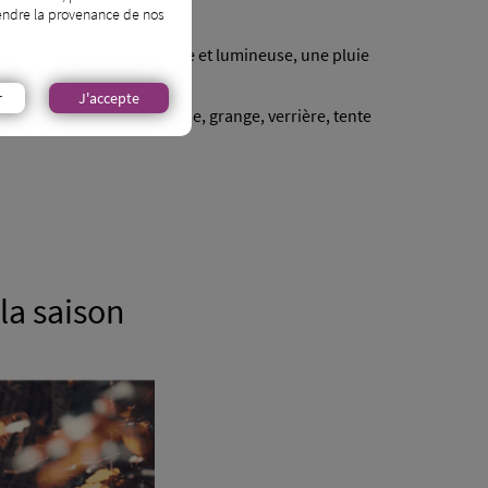
prendre la provenance de nos
vez avoir une journée douce et lumineuse, une pluie
r
J'accepte
alternative : salle lumineuse, grange, verrière, tente
la saison