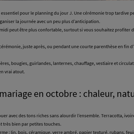
nt essentiel pour le planning du jour J. Une cérémonie trop tardive p
rganiser la journée avec un peu plus d’anticipation.
di peut être plus confortable, surtout si vous souhaitez profiter de
cérémonie, juste après, ou pendant une courte parenthèse en fin d’
mières, bougies, guirlandes, lanternes, chauffage, vestiaire et circ
n vrai atout.
mariage en octobre : chaleur, natu
er avec des tons riches sans alourdir l’ensemble. Terracotta, ivoir
 très bien par petites touches.
 : lin, bois, céramique, verre ambré, papier texturé, rubans, feuill