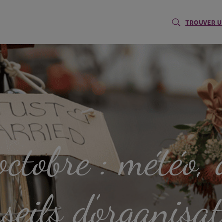
TROUVER U
ctobre : météo, 
seils d’organisa