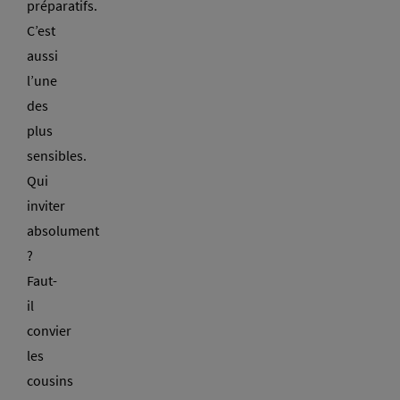
préparatifs.
C’est
aussi
l’une
des
plus
sensibles.
Qui
inviter
absolument
?
Faut-
il
convier
les
cousins